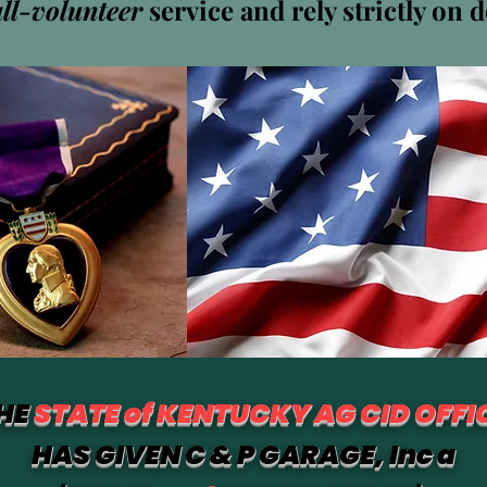
all-volunteer
service and rely strictly on 
 Holland
ワー
0
フォロー中
HE
STATE of KENTUCKY AG CID OFFI
HAS GIVEN C & P GARAGE, Inc a