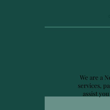
We are a N
services, p
assist yo