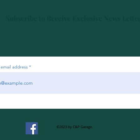
Subscribe to Receive Exclusive News Lette
 email address
©2023 by C&P Garage.