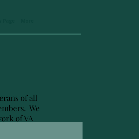
 Page
More
rans of all
 members. We
work of VA