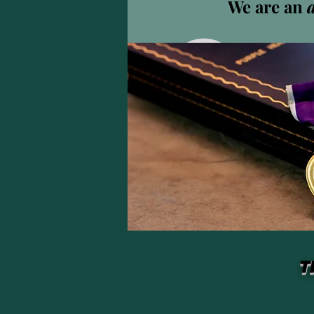
We are an
Airia
0
Abonné
Profil
T